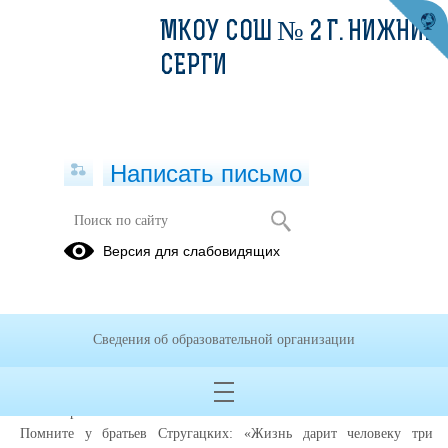
МКОУ СОШ № 2 Г. НИЖНИЕ
СЕРГИ
Написать письмо
Профориентация
Версия для слабовидящих
Билет в
ПроеКТОриЯ
будущее
Сведения об образовательной организации
Профессиональное самоопределение
– это активный и дли­
тельный процесс, результат которого – выбор профессии. А это –
очень серьёзно!
Помните у братьев Стругацких: «Жизнь дарит человеку три