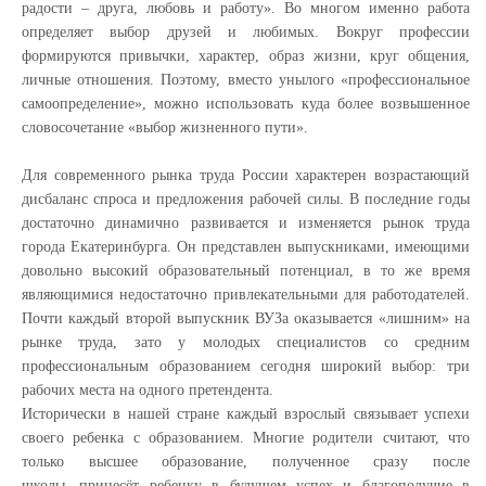
радости – друга, любовь и работу». Во многом именно работа
определяет выбор друзей и любимых. Вокруг профессии
формируются привычки, характер, образ жизни, круг общения,
личные отношения. Поэтому, вместо унылого «профессиональное
самоопределение», можно использовать куда более возвышенное
словосочетание «выбор жизненного пути».
Для современного рынка труда России характерен возрастающий
дисбаланс спроса и предложения рабочей силы. В последние годы
достаточно динамично развивается и изменяется рынок труда
города Екатеринбурга. Он представлен выпускниками, имеющими
довольно высокий образовательный потенциал, в то же время
являющимися недостаточно привлекательными для работодателей.
Почти каждый второй выпускник ВУЗа оказывается «лишним» на
рынке труда, зато у молодых специалистов со средним
профессиональным образованием сегодня широкий выбор: три
рабочих места на одного претендента.
Исторически в нашей стране каждый взрослый связывает успехи
своего ребенка с образованием. Многие родители считают, что
только высшее образование, полученное сразу после
школы, принесёт ребенку в будущем успех и благополучие в