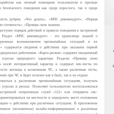
азработан как личный помощник пользователя и призван
 безопасного поведения как среди взрослого, так и среди
есть рубрик: «Что делать», «МЧС рекомендует», «Первая
ю готовность», «Проверь свои знания».
доступен порядок действий и правила поведения в экстренной
. Раздел «МЧС рекомендует» - это хранилище знаний о
причинах возникновения чрезвычайных ситуаций и их
 содержатся сведения о действиях при оказании первой
дицинских работников. «Карта рисков» содержит ежедневный
угрозах природного характера. Разделы «Проверь свою
» носят интерактивный характер и содержат чек-листы по
вности жилища к возможным ЧС, а также различные тесты,
иях при ЧС и будет полезно как в быту, так и на отдыхе.
товиться к различным чрезвычайным ситуациям, получать
грозах и рисках. Позволяет пользователю воспользоваться
кстренной оперативных служб «112» или отправить смс-
ориентироваться на местности и определить место положение
мацию о действиях при различных ситуациях. В приложении
ативное (мгновенное) онлайн-информирование о различных