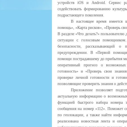
устройств iOS и Android. Сервис р
содействовать формированию культуры
подрастающего поколения.
В настоящее время имеется ш
помощь», «Карта рисков», «Проверь сво
В разделе «Что делать?» пользователю 
ситуации с голосовым помощником
безопасности, рассказывающий о 
предупреждении. В «Первой помощи»
помощи пострадавшему до прибытия ме
оперативный прогноз о возможных 
готовность» и «Проверь свои знания
проверке личной готовности и гото
позволяющие проверить знания о действ
Приложение позволяет подго
актуальную информацию о возможных у
функцией быстрого набора номера э
сообщения на номер «112». Поможет с
по геолокации, а также найти инфор
реализована новостная лента и опер