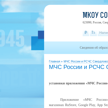
МКОУ СО
623090, Россия, Свер
Напи
Сведения об образ
Главная
»
МЧС России и РСЧС Свердловс
МЧС России и РСЧС 
установки приложения «МЧС России»
Приложение «МЧС России»
магазинах
RuStore
, Google Play, App S