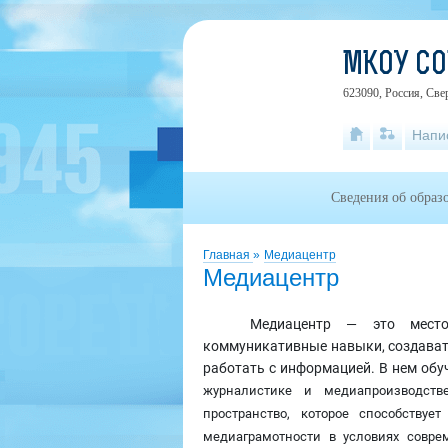
МКОУ СО
623090, Россия, Свер
Напи
Сведения об образ
Главная
»
Медиацентр
Медиацентр
Медиацентр — это место
коммуникативные навыки, создават
работать с информацией. В нем об
журналистике и медиапроизводств
пространство, которое способству
медиаграмотности в условиях совре