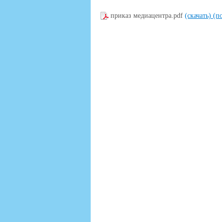
приказ медиацентра.pdf
(скачать)
(п