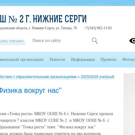
Ш № 2 Г. НИЖНИЕ СЕРГИ
дловская область, г. Нижние Серги, ул. Титова, 70
+7(343) 982-13-05
сать письмо
овательной организации
Новости
Информация
Проекты
Фотоа
йствие с образовательными организациями
»
2025/2026 учебный
"Физика вокруг нас"
ования «Точка роста» МКОУ ООШ № 6 г. Нижние Серги прошла
ди учащихся 7 классов МКОУ СОШ № 2 и МКОУ ООШ № 6 с
образования "Точка роста" теме: "Физика вокруг нас"
манда должна была правильно ответить на ряд вопросов,