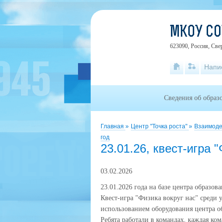
МКОУ СО
623090, Россия, Свер
Напи
Сведения об образ
Главная
»
Центр "Точка роста"
»
Взаимоде
год
23.01.26, квест-игра 
03.02.2026
23.01.2026 года на базе центра образ
Квест-игра "Физика вокруг нас" сре
использованием оборудования центра 
Ребята работали в командах, каждая ко